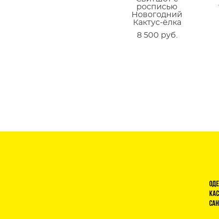
росписью
Новогодний
Кактус-ёлка
8 500 pуб.
Оде
Кас
Сан