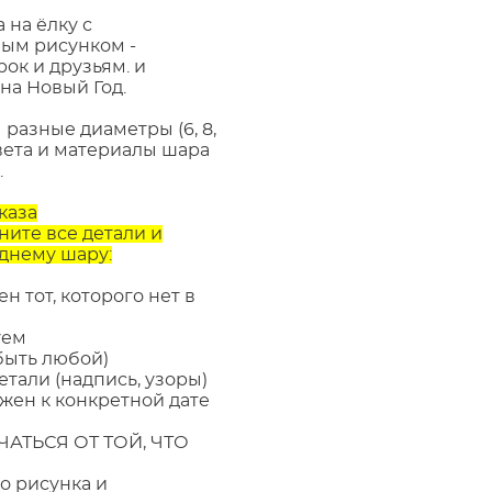
 на ёлку с
ым рисунком -
ок и друзьям. и
на Новый Год.
разные диаметры (6, 8,
 цвета и материалы шара
.
каза
ните все детали и
днему шару:
н тот, которого нет в
уем
быть любой)
тали (надпись, узоры)
ужен к конкретной дате
АТЬСЯ ОТ ТОЙ, ЧТО
о рисунка и