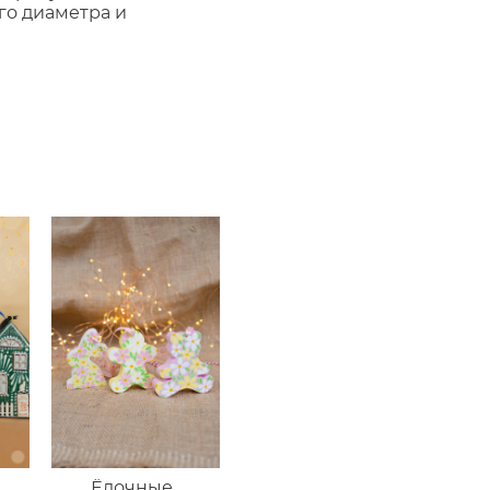
го диаметра и
Ёлочные