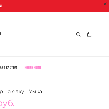
и.
ы
ы
арт кастом
Коллекции
 на елку - Умка
pуб.