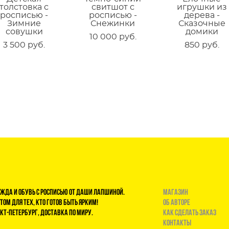
толстовка с
свитшот с
игрушки из
росписью -
росписью -
дерева -
Зимние
Снежинки
Сказочные
совушки
домики
10 000 pуб.
3 500 pуб.
850 pуб.
жда и обувь с росписью от Даши Лапшиной.
магазин
том для тех, кто готов быть ярким!
Об авторе
кт-Петербург, доставка по миру.
Как сделать заказ
Контакты