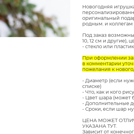
Новогодняя игрушка
персонализированн
оригинальный подар
родным. и коллегам 
Под заказ возможны 
10, 12 см и другие),
- стекло или пластик
При оформлении за
в комментарии уточ
пожелания к нового
- Диаметр (если нуже
списке)
- Что, как и кого рис
- Цвет шара (может 
- Дополнительные де
- Сроки, если шар н
ЦЕНА МОЖЕТ ОТЛИЧ
УКАЗАНА ТУТ.
Зависит от конечног