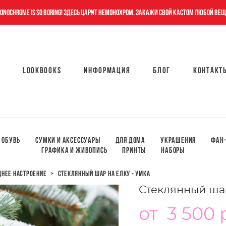
onochrome is so boring! Здесь царит немонохром. Закажи свой кастом любой вещ
Lookbooks
Информация
Блог
Контакт
Lookbooks
Информация
Блог
Контакт
Обувь
Сумки и аксессуары
Для дома
Украшения
Фан-
ГРАФИКА И ЖИВОПИСЬ
ПРИНТЫ
НАБОРЫ
днее настроение
>
стеклянный шар на елку - умка
Стеклянный шар
от 3 500 