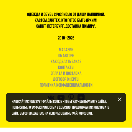
Одежда и обувь с росписью от Даши Лапшиной.
Кастом для тех, кто готов быть ярким!
Санкт-Петербург, доставка по миру.
2010 - 2026
магазин
Об авторе
Как сделать заказ
Контакты
Оплата и доставка
договор оферты
политика конфиденциальности
Наш сайт использует файлы cookie чтобы улучшить работу сайта,
повысить его эффективность и удобство. Продолжая использовать
сайт,
вы соглашаетесь на использование файлов cookie.
сайт от vigbo