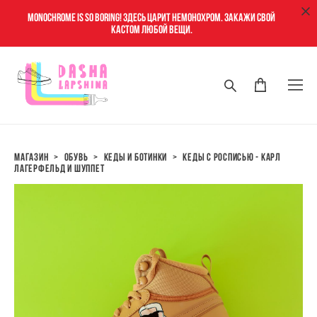
Monochrome is so boring! Здесь царит немонохром. Закажи свой
кастом любой вещи.
магазин
>
обувь
>
кеды и ботинки
>
кеды с росписью - карл
лагерфельд и шуппет