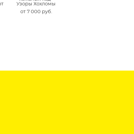
от
Узоры Хохломы
от 7 000 pуб.