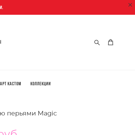
и.
ы
ы
арт кастом
Коллекции
ью перьями Magic
pуб.