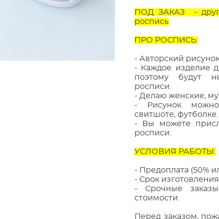
ПОД ЗАКАЗ - друг
роспись
ПРО РОСПИСЬ:
- Авторский рисунок
- Каждое изделие д
поэтому будут н
росписи.
- Делаю женские, му
- Рисунок можно
свитшоте, футболке.
- Вы можете присл
росписи.
УСЛОВИЯ РАБОТЫ:
- Предоплата (50% ил
- Срок изготовления 
- Срочные заказы
стоимости.
Перед заказом, пож