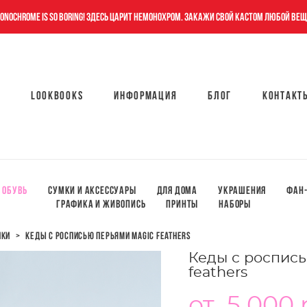
onochrome is so boring! Здесь царит немонохром. Закажи свой кастом любой вещ
Lookbooks
Информация
Блог
Контакт
Lookbooks
Информация
Блог
Контакт
Обувь
Сумки и аксессуары
Для дома
Украшения
Фан-
ГРАФИКА И ЖИВОПИСЬ
ПРИНТЫ
НАБОРЫ
нки
>
кеды с росписью перьями magic feathers
Кеды с роспис
feathers
от 5 000 