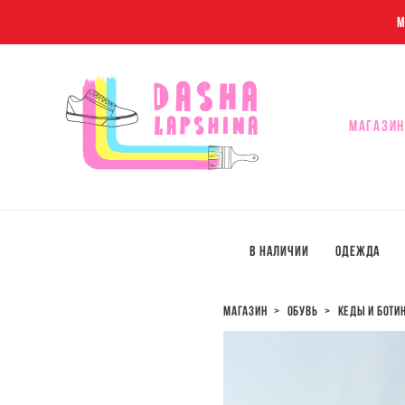
M
МАГАЗИН
МАГАЗИН
В наличии
Одежда
магазин
>
обувь
>
кеды и боти