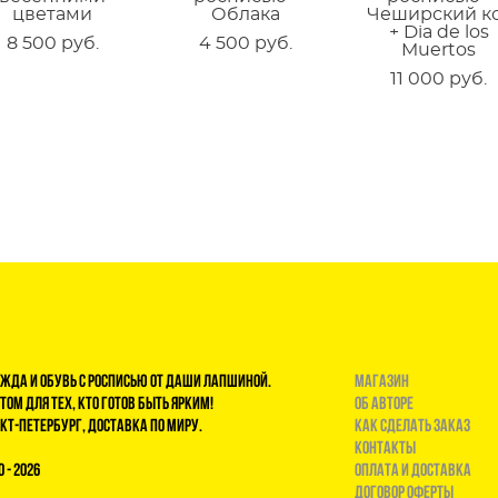
цветами
Облака
Чеширский к
+ Dia de los
8 500 pуб.
4 500 pуб.
Muertos
11 000 pуб.
жда и обувь с росписью от Даши Лапшиной.
магазин
том для тех, кто готов быть ярким!
Об авторе
кт-Петербург, доставка по миру.
Как сделать заказ
Контакты
0 - 2026
Оплата и доставка
договор оферты