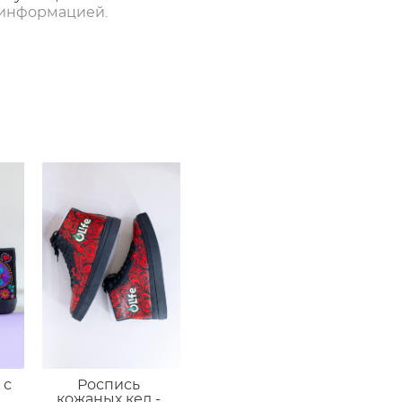
информацией.
 с
Роспись
кожаных кед -