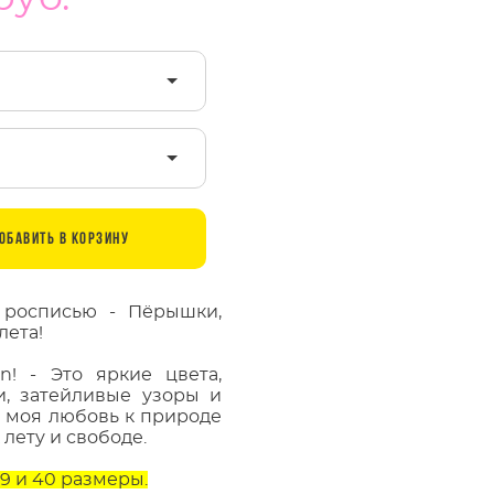
ОБАВИТЬ В КОРЗИНУ
 росписью - Пёрышки,
лета!
ion! - Это яркие цвета,
, затейливые узоры и
я моя любовь к природе
 лету и свободе.
39 и 40 размеры.