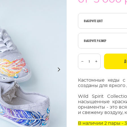
Выберите Цвет
Выберите Размер
Д
Кастомные кеды с
созданы для яркого 
Wild Spirit Collect
насыщенные краски
орнаменты - это вс
и свежему воздуху, к
В наличии 2 пары - 