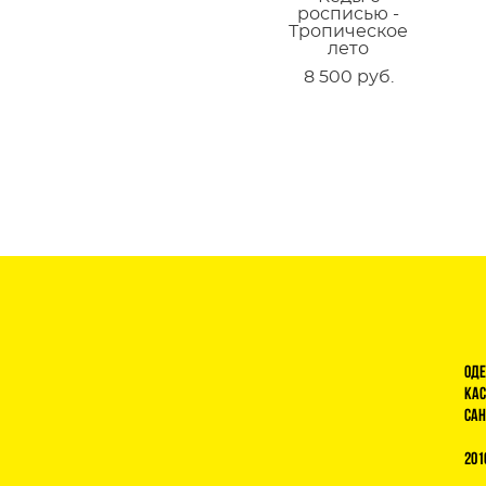
росписью -
Тропическое
лето
8 500 pуб.
Оде
Кас
Сан
201