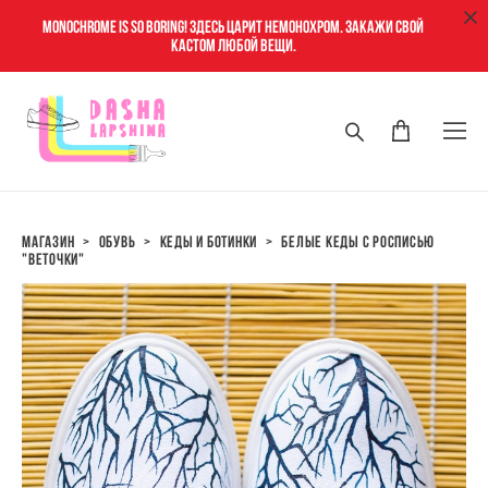
Monochrome is so boring! Здесь царит немонохром. Закажи свой
кастом любой вещи.
магазин
>
обувь
>
кеды и ботинки
>
белые кеды с росписью
"веточки"