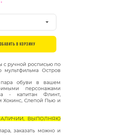
ОБАВИТЬ В КОРЗИНУ
 с ручной росписью по
о мультфильма Остров
 пара обуви в вашем
бимыми персонажами
на - капитан Флинт,
 Хокинс, Слепой Пью и
 НАЛИЧИИ, ВЫПОЛНЯЮ
пара, заказать можно и