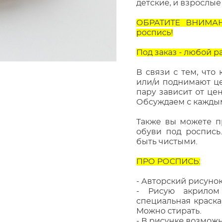
детские, и взрослые
ОБРАТИТЕ ВНИМАНИ
роспись!
Под заказ - любой р
В связи с тем, что
или/и поднимают це
пару зависит от це
Обсуждаем с кажды
Также вы можете п
обуви под роспись
быть чистыми.
ПРО РОСПИСЬ:
- Авторский рисунок
- Рисую акрилом
специальная краска
Можно стирать.
- В рисунке возможн