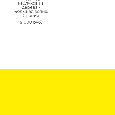
каблуков из
дерева -
Большая волна,
е
Япония
9 000 pуб.