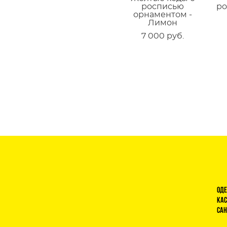
росписью
ро
орнаментом -
Лимон
7 000 pуб.
Оде
Кас
Сан