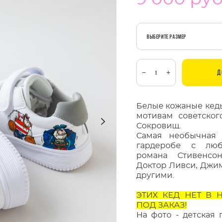
Выберите Размер
Д
Белые кожаные кеды
мотивам советског
Сокровищ.
Самая необычная
гардеробе с лю
романа Стивенсо
Доктор Ливси, Джим
другими.
ЭТИХ КЕД НЕТ В
ПОД ЗАКАЗ!
На фото - детская 