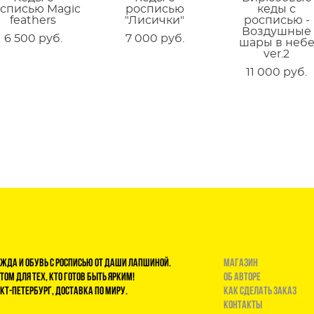
списью Magic
росписью
кеды с
feathers
"Лисички"
росписью -
Воздушные
6 500 pуб.
7 000 pуб.
шары в неб
ver.2
11 000 pуб.
жда и обувь с росписью от Даши Лапшиной.
магазин
том для тех, кто готов быть ярким!
Об авторе
кт-Петербург, доставка по миру.
Как сделать заказ
Контакты