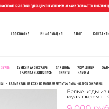
onochrome is so boring! Здесь царит немонохром. Закажи свой кастом любой вещ
Lookbooks
Информация
Блог
Контакт
Lookbooks
Информация
Блог
Контакт
Обувь
Сумки и аксессуары
Для дома
Украшения
Фан-
ГРАФИКА И ЖИВОПИСЬ
ПРИНТЫ
НАБОРЫ
нки
>
белые кеды из кожи по мотивам мультфильма - остров сокровищ
Белые кеды из
мультфильма -
9 000 pуб