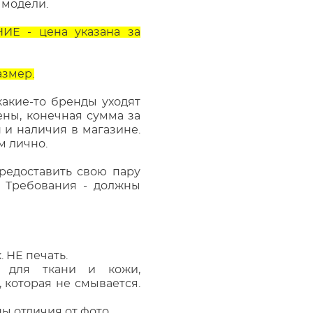
 модели.
Е - цена указана за
азмер.
 какие-то бренды уходят
ны, конечная сумма за
н и наличия в магазине.
м лично.
редоставить свою пару
. Требования - должны
. НЕ печать.
 для ткани и кожи,
, которая не смывается.
ы отличия от фото.