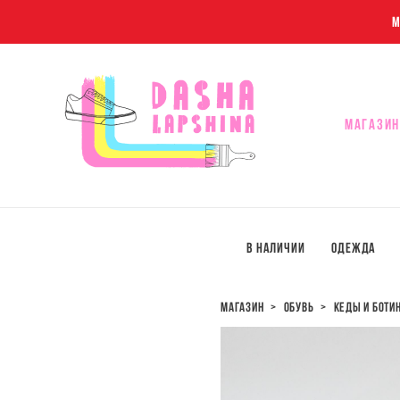
M
МАГАЗИН
МАГАЗИН
В наличии
Одежда
магазин
>
обувь
>
кеды и боти