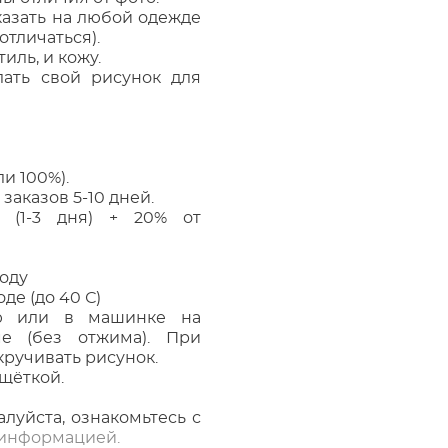
казать на любой одежде
отличаться).
иль, и кожу.
ать свой рисунок для
и 100%).
заказов 5-10 дней.
 (1-3 дня) + 20% от
оду
оде (до 40 С)
ую или в машинке на
е (без отжима). При
кручивать рисунок.
 щёткой.
алуйста, ознакомьтесь с
информацией.