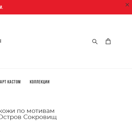
и.
ы
ы
арт кастом
Коллекции
 кожи по мотивам
 Остров Сокровищ
.